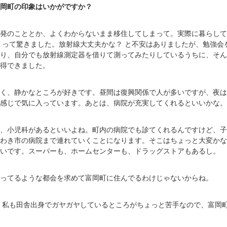
岡町の印象はいかがですか？
発のこととか、よくわからないまま移住してしまって。実際に暮らして
 って驚きました。放射線大丈夫かな？ と不安はありましたが、勉強会
り、自分でも放射線測定器を借りて測ってみたりしているうちに、そん
得できました。
く、静かなところが好きです。昼間は復興関係で人が多いですが、夜は
感じで気に入っています。あとは、病院が充実してくれるといいかな。
、小児科があるといいよね。町内の病院でも診てくれるんですけど、子
わき市の病院まで連れていくことになります。そこはちょっと大変かな
いです。スーパーも、ホームセンターも、ドラッグストアもあるし。
ってるような都会を求めて富岡町に住んでるわけじゃないからね。
 私も田舎出身でガヤガヤしているところがちょっと苦手なので、富岡