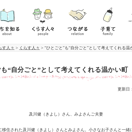
く
つ
子
住
ら
な
育
む
す
が
て
li
人々
る
family
people
relation
ut
らす人々
>
くらす人々
>
“ひとごと”も“自分ごと”として考えてくれる温
”も“自分ごと”として考えてくれる温かい町
更新日：
及川健（きよし）さん、みよさんご夫妻
に移住された及川健（きよし）さんとみよさん。小さなお子さんと一緒