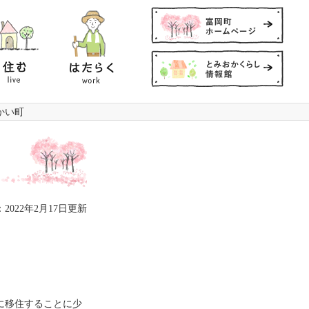
は
た
ve
ら
く
work
かい町
2022年2月17日更新
に移住することに少