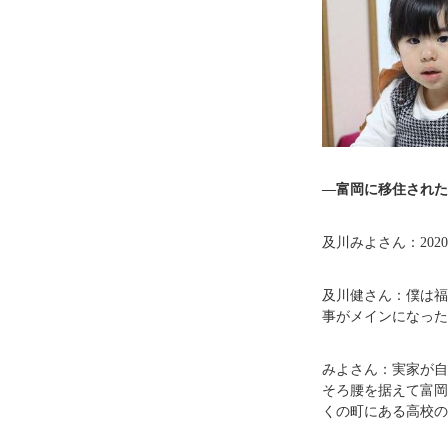
―富岡に移住された
及川みよさん：20
及川健さん：僕は福
事がメインになった
みよさん：実家が自
そろ腰を据えて富岡
くの町にある高校の