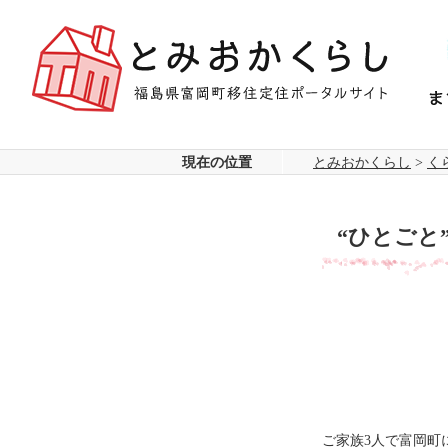
2024年3月12日
ま
ち
を
知
る
abo
現在の位置
とみおかくらし
>
く
“ひとごと
ご家族3人で富岡町